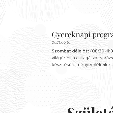
Gyereknapi progr
2021.05.16
Szombat délelőtt
(
08:30-11:
világűr és a csillagászat varáz
készítésű élményemlékeiket.
Szület