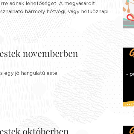
erre adnak lehetőséget. A megvásárolt
sználható bármely hétvégi, vagy hétköznapi
iestek novemberben
s egy jó hangulatú este.
estek októberben