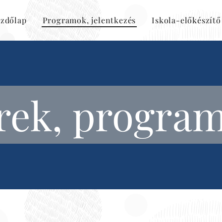
zdőlap
Programok, jelentkezés
Iskola-előkészítő
rek, progra