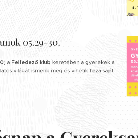
amok 05.29-30.
30
) a
Felfedező klub
keretében a gyerekek a
slatos világát ismerik meg és vihetik haza saját
ésnap a Gyereks