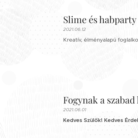
Slime és habparty
2021.06.12
Kreatív, élményalapú foglalk
Fogynak a szabad 
2021.06.01
Kedves Szülők! Kedves Érde