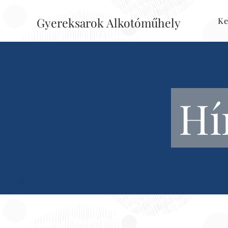
Gyereksarok Alkotóműhely
Ke
Hí