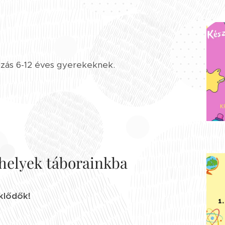
ozás 6-12 éves gyerekeknek.
helyek táborainkba
klődők!