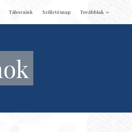
Táboraink
Születésnap
Továbbiak
mok