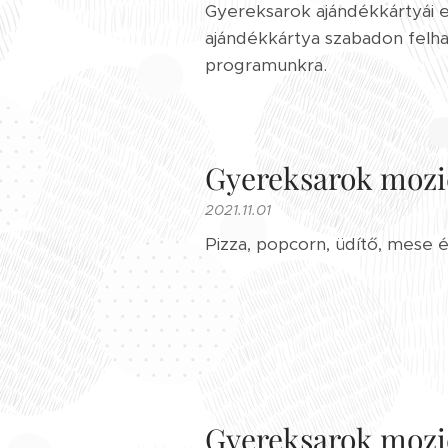
Gyereksarok ajándékkártyái 
ajándékkártya szabadon felha
programunkra.
Gyereksarok moz
2021.11.01
Pizza, popcorn, üdítő, mese é
Gyereksarok mozi