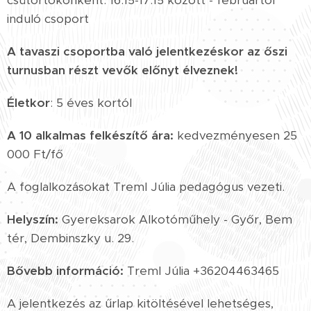
csütörtökönként: 16:15-17:15 között - februártól
induló csoport
A tavaszi csoportba való jelentkezéskor az őszi
turnusban részt vevők előnyt élveznek!
Életkor
: 5 éves kortól
A 10 alkalmas felkészítő ára:
kedvezményesen 25
000 Ft/fő
A foglalkozásokat Treml Júlia pedagógus vezeti.
Helyszín:
Gyereksarok Alkotóműhely - Győr, Bem
tér, Dembinszky u. 29.
Bővebb információ:
Treml Júlia +36204463465
A jelentkezés az űrlap kitöltésével lehetséges,