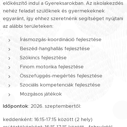
előkészítő indul a Gyereksarokban. Az iskolakezdés
nehéz feladat szülőknek és gyermekeknek
egyaránt, így ehhez szeretnénk segítséget nyújtani
az alábbi területeken:
Írásmozgás-koordináció fejlesztése
Beszéd-hanghallás fejlesztése
Szókincs fejlesztése
Finom motorika fejlesztése
Összefüggés-megértés fejlesztése
Szociális kompetenciák fejlesztése
Mozgásos játékok
Időpontok
: 2026. szeptembertől:
keddenként: 16:15-17:15 között (2 hely)